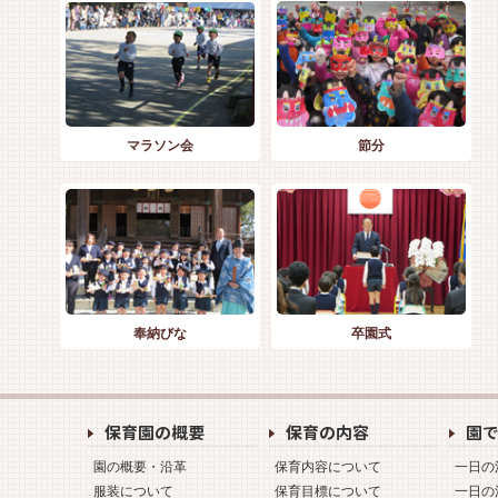
マラソン会
節分
奉納びな
卒園式
保育園の概要
保育の内容
園
園の概要・沿革
保育内容について
一日の
服装について
保育目標について
一日の