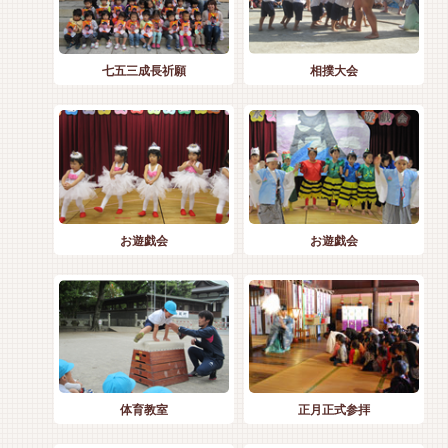
七五三成長祈願
相撲大会
お遊戯会
お遊戯会
体育教室
正月正式参拝