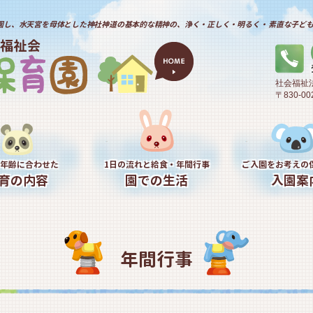
園し、水天宮を母体とした神社神道の基本的な精神の、浄く・正しく・明るく・ 素直な子ど
社会福祉
〒830-
年齢に合わせた
1日の流れと給食・年間行事
ご入園をお考えの
育の内容
園での生活
入園案
年間行事